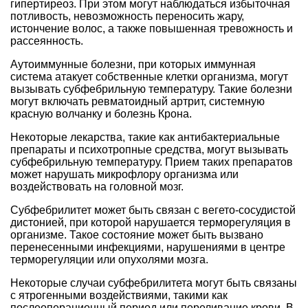
гипертиреоз. При этом могут наблюдаться избыточная
потливость, невозможность переносить жару,
истончение волос, а также повышенная тревожность и
рассеянность.
Аутоиммунные болезни, при которых иммунная
система атакует собственные клетки организма, могут
вызывать субфебрильную температуру. Такие болезни
могут включать ревматоидный артрит, системную
красную волчанку и болезнь Крона.
Некоторые лекарства, такие как антибактериальные
препараты и психотропные средства, могут вызывать
субфебрильную температуру. Прием таких препаратов
может нарушать микрофлору организма или
воздействовать на головной мозг.
Субфебрилитет может быть связан с вегето-сосудистой
дистонией, при которой нарушается терморегуляция в
организме. Такое состояние может быть вызвано
перенесенными инфекциями, нарушениями в центре
терморегуляции или опухолями мозга.
Некоторые случаи субфебрилитета могут быть связаны
с ятрогенными воздействиями, такими как
послеоперационный период или переливание крови. В