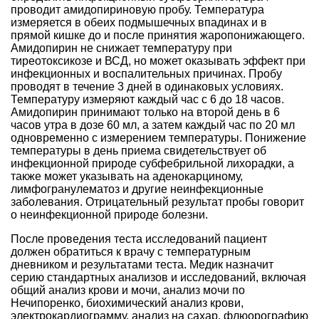
проводит амидопириновую пробу. Температура
измеряется в обеих подмышечных впадинах и в
прямой кишке до и после принятия жаропонижающего.
Амидопирин не снижает температуру при
тиреотоксикозе и ВСД, но может оказывать эффект при
инфекционных и воспалительных причинах. Пробу
проводят в течение 3 дней в одинаковых условиях.
Температуру измеряют каждый час с 6 до 18 часов.
Амидопирин принимают только на второй день в 6
часов утра в дозе 60 мл, а затем каждый час по 20 мл
одновременно с измерением температуры. Понижение
температуры в день приема свидетельствует об
инфекционной природе субфебрильной лихорадки, а
также может указывать на аденокарциному,
лимфогранулематоз и другие неинфекционные
заболевания. Отрицательный результат пробы говорит
о неинфекционной природе болезни.
После проведения теста исследований пациент
должен обратиться к врачу с температурным
дневником и результатами теста. Медик назначит
серию стандартных анализов и исследований, включая
общий анализ крови и мочи, анализ мочи по
Нечипоренко, биохимический анализ крови,
электрокардиограмму, анализ на сахар, флюорографию