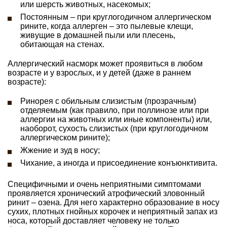
или шерсть животных, насекомых;
Постоянным – при круглогодичном аллергическом
рините, когда аллерген – это пылевые клещи,
живущие в домашней пыли или плесень,
обитающая на стенах.
Аллергический насморк может проявиться в любом
возрасте и у взрослых, и у детей (даже в раннем
возрасте):
Ринорея с обильным слизистым (прозрачным)
отделяемым (как правило, при поллинозе или при
аллергии на животных или иные компоненты) или,
наоборот, сухость слизистых (при круглогодичном
аллергическом рините);
Жжение и зуд в носу;
Чихание, а иногда и присоединение конъюнктивита.
Специфичными и очень неприятными симптомами
проявляется хронический атрофический зловонный
ринит – озена. Для него характерно образование в носу
сухих, плотных гнойных корочек и неприятный запах из
носа, который доставляет человеку не только