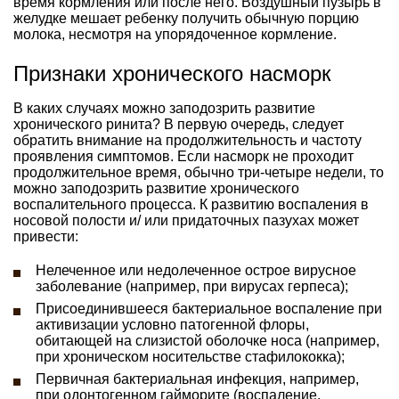
время кормления или после него. Воздушный пузырь в
желудке мешает ребенку получить обычную порцию
молока, несмотря на упорядоченное кормление.
Признаки хронического насморк
В каких случаях можно заподозрить развитие
хронического ринита? В первую очередь, следует
обратить внимание на продолжительность и частоту
проявления симптомов. Если насморк не проходит
продолжительное время, обычно три-четыре недели, то
можно заподозрить развитие хронического
воспалительного процесса. К развитию воспаления в
носовой полости и/ или придаточных пазухах может
привести:
Нелеченное или недолеченное острое вирусное
заболевание (например, при вирусах герпеса);
Присоединившееся бактериальное воспаление при
активизации условно патогенной флоры,
обитающей на слизистой оболочке носа (например,
при хроническом носительстве стафилококка);
Первичная бактериальная инфекция, например,
при одонтогенном гайморите (воспаление,