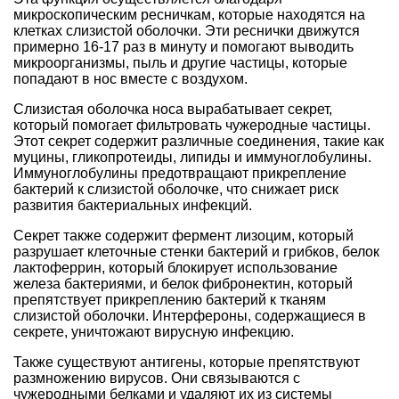
микроскопическим ресничкам, которые находятся на
клетках слизистой оболочки. Эти реснички движутся
примерно 16-17 раз в минуту и помогают выводить
микроорганизмы, пыль и другие частицы, которые
попадают в нос вместе с воздухом.
Слизистая оболочка носа вырабатывает секрет,
который помогает фильтровать чужеродные частицы.
Этот секрет содержит различные соединения, такие как
муцины, гликопротеиды, липиды и иммуноглобулины.
Иммуноглобулины предотвращают прикрепление
бактерий к слизистой оболочке, что снижает риск
развития бактериальных инфекций.
Секрет также содержит фермент лизоцим, который
разрушает клеточные стенки бактерий и грибков, белок
лактоферрин, который блокирует использование
железа бактериями, и белок фибронектин, который
препятствует прикреплению бактерий к тканям
слизистой оболочки. Интерфероны, содержащиеся в
секрете, уничтожают вирусную инфекцию.
Также существуют антигены, которые препятствуют
размножению вирусов. Они связываются с
чужеродными белками и удаляют их из системы