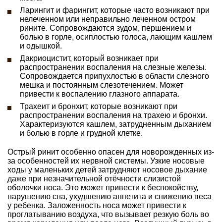
Ларингит и фарингит, которые часто возникают при
нелеченном или неправильно леченном остром
рините. Сопровождаются зудом, першением и
болью в горле, осиплостью голоса, лающим кашлем
и одышкой.
Дакриоцистит, который возникает при
распространении воспаления на слезные железы.
Сопровождается припухлостью в области слезного
мешка и постоянным слезотечением. Может
привести к воспалению глазного аппарата.
Трахеит и бронхит, которые возникают при
распространении воспаления на трахею и бронхи.
Характеризуются кашлем, затрудненным дыханием
и болью в горле и грудной клетке.
Острый ринит особенно опасен для новорожденных из-
за особенностей их нервной системы. Узкие носовые
ходы у маленьких детей затрудняют носовое дыхание
даже при незначительной отёчности слизистой
оболочки носа. Это может привести к беспокойству,
нарушению сна, ухудшению аппетита и снижению веса
у ребенка. Заложенность носа может привести к
проглатыванию воздуха, что вызывает резкую боль во