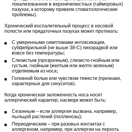
локализованное в верхнечелюстных (гайморовых)
пазухах, к которому привели стоматологические
проблемы).
Хронический воспалительный процесс в носовой
полости или придаточных пазухах может протекать:
С умеренными симптомами интоксикации,
субфебрильной (не выше 38◦С) лихорадкой или
вовсе без температуры;
Слизистым (прозрачным), слизисто-гнойным или
густым, гнойным (желтым или желто-зеленым)
отделяемым из носа;
Головной болью или чувством тяжести (признаки,
характерные для синуситов).
Когда хроническая заложенность носа носит
аллергический характер, насморк может быть:
Сезонным – если аллергия вызвана, например,
пыльцой растений (поллинозы);
Периодическим – при разовых контактах с
аллергеном, например, при аллергии на перхоть