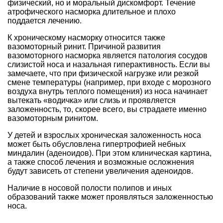
физический, но и моральный дискомфорт. Течение
атрофического насморка длительное и плохо
поддается лечению.
К хроническому насморку относится также
вазомоторный ринит. Причиной развития
вазомоторного насморка является патология сосудов
слизистой носа и назальная гиперактивность. Если вы
замечаете, что при физической нагрузке или резкой
смене температуры (например, при входе с морозного
воздуха внутрь теплого помещения) из носа начинает
вытекать «водичка» или слизь и проявляется
заложенность, то, скорее всего, вы страдаете именно
вазомоторным ринитом.
У детей и взрослых хроническая заложенность носа
может быть обусловлена гипертрофией небных
миндалин (аденоидов). При этом клиническая картина,
а также способ лечения и возможные осложнения
будут зависеть от степени увеличения аденоидов.
Наличие в носовой полости полипов и иных
образований также может проявляться заложенностью
носа.