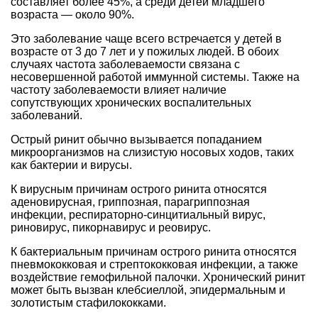
составляет более 45%, а среди детей младшего
возраста — около 90%.
Это заболевание чаще всего встречается у детей в
возрасте от 3 до 7 лет и у пожилых людей. В обоих
случаях частота заболеваемости связана с
несовершенной работой иммунной системы. Также на
частоту заболеваемости влияет наличие
сопутствующих хронических воспалительных
заболеваний.
Острый ринит обычно вызывается попаданием
микроорганизмов на слизистую носовых ходов, таких
как бактерии и вирусы.
К вирусным причинам острого ринита относятся
аденовирусная, гриппозная, парагриппозная
инфекции, респираторно-синцитиальный вирус,
риновирус, пикорнавирус и реовирус.
К бактериальным причинам острого ринита относятся
пневмококковая и стрептококковая инфекции, а также
воздействие гемофильной палочки. Хронический ринит
может быть вызван клебсиеллой, эпидермальным и
золотистым стафилококками.