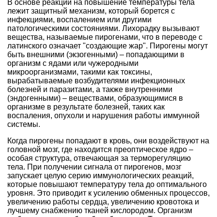
В основе реакции на повышение температуры тела
лежит защитный механизм, который борется с
инфекциями, воспалением или другими
патологическими состояниями. Лихорадку вызывают
вещества, называемые пирогенами, что в переводе с
латинского означает "создающие жар". Пирогены могут
быть внешними (экзогенными) – попадающими в
организм с ядами или чужеродными
микроорганизмами, такими как токсины,
вырабатываемые возбудителями инфекционных
болезней и паразитами, а также внутренними
(эндогенными) – веществами, образующимися в
организме в результате болезней, таких как
воспаления, опухоли и нарушения работы иммунной
системы.
Когда пирогены попадают в кровь, они воздействуют на
головной мозг, где находится преоптическое ядро –
особая структура, отвечающая за терморегуляцию
тела. При получении сигнала от пирогенов, мозг
запускает целую серию иммунологических реакций,
которые повышают температуру тела до оптимального
уровня. Это приводит к усилению обменных процессов,
увеличению работы сердца, увеличению кровотока и
лучшему снабжению тканей кислородом. Организм