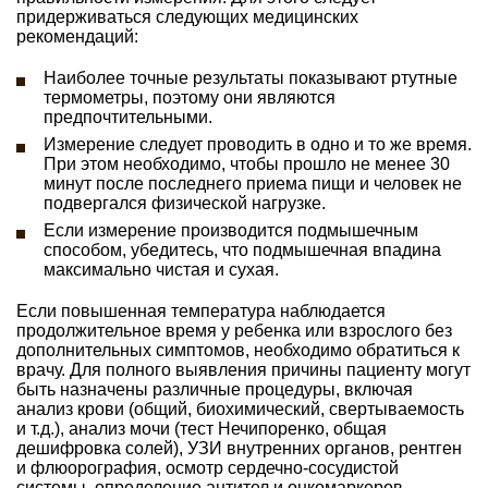
придерживаться следующих медицинских
рекомендаций:
Наиболее точные результаты показывают ртутные
термометры, поэтому они являются
предпочтительными.
Измерение следует проводить в одно и то же время.
При этом необходимо, чтобы прошло не менее 30
минут после последнего приема пищи и человек не
подвергался физической нагрузке.
Если измерение производится подмышечным
способом, убедитесь, что подмышечная впадина
максимально чистая и сухая.
Если повышенная температура наблюдается
продолжительное время у ребенка или взрослого без
дополнительных симптомов, необходимо обратиться к
врачу. Для полного выявления причины пациенту могут
быть назначены различные процедуры, включая
анализ крови (общий, биохимический, свертываемость
и т.д.), анализ мочи (тест Нечипоренко, общая
дешифровка солей), УЗИ внутренних органов, рентген
и флюорография, осмотр сердечно-сосудистой
системы, определение антител и онкомаркеров.