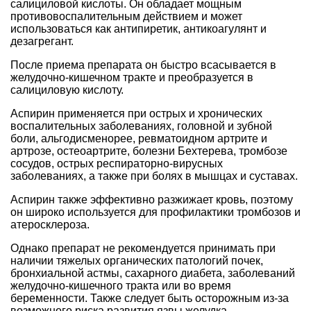
салициловой кислоты. Он обладает мощным
противовоспалительным действием и может
использоваться как антипиретик, антикоагулянт и
дезагрегант.
После приема препарата он быстро всасывается в
желудочно-кишечном тракте и преобразуется в
салициловую кислоту.
Аспирин применяется при острых и хронических
воспалительных заболеваниях, головной и зубной
боли, альгодисменорее, ревматоидном артрите и
артрозе, остеоартрите, болезни Бехтерева, тромбозе
сосудов, острых респираторно-вирусных
заболеваниях, а также при болях в мышцах и суставах.
Аспирин также эффективно разжижает кровь, поэтому
он широко используется для профилактики тромбозов и
атеросклероза.
Однако препарат не рекомендуется принимать при
наличии тяжелых органических патологий почек,
бронхиальной астмы, сахарного диабета, заболеваний
желудочно-кишечного тракта или во время
беременности. Также следует быть осторожным из-за
возможного риска развития язвы желудка.