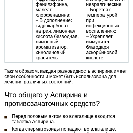
фенилэфрина,
невралгические;
малеат
– Борется с
хлорфенамина;
температурой
– В дополнение:
при
гидрокарбонат
инфекционных
натрия, лимонная
воспалениях;
кислота безводная,
– Укрепляет
лимонный
иммунитет
ароматизатор,
благодаря
хинолиновый
аскорбиновой
краситель.
кислоте.
Таким образом, каждая разновидность аспирина имеет
свои особенности и может быть использована для
лечения различных состояний.
Что общего у Аспирина и
противозачаточных средств?
Перед половым актом во влагалище вводится
таблетка Аспирина.
Когда сперматозоиды попадают во влагалище,