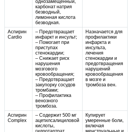
однозамещенный,
карбонат натрия
безводный,
лимонная кислота
безводная.
Аспирин
– Предотвращает
Назначается для
Cardio
инфаркт и инсульт;
профилактики
– Помогает при
инфаркта и
приступах
инсульта,
стенокардии;
лечения
– Снижает риск
стенокардии и
нарушения
предотвращения
мозгового
нарушений
кровообращения;
кровообращения
– Предотвращает
в мозге и
закупорку сосудов
тромбоза вен.
тромбами;
– Профилактика
венозного
тромбоза.
Аспирин
– Содержит 500 мг
Купирует
Complex
ацетилсалициловой
умеренные боли,
кислоты,
включая
гидротартрат
менструальные и