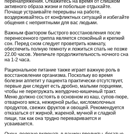
перенапряжения. Откажитесь на время от слишком
активного образа жизни и побольше отдыхайте.
Почаще устраивайте перерывы на работе,
воздерживайтесь от конфликтных ситуаций и избегайте
общения с неприятными для вас людьми.
Важным фактором быстрого восстановления после
перенесенного гриппа является спокойный и крепкий
сон. Перед сном следует проветрить комнату,
обеспечить полную темноту и ложиться спать не позже
22.00 часов. Увеличьте продолжительность ночного сна
на 1-2 часа.
Рациональное питание также играет важную роль в
восстановлении организма. Поскольку во время
болезни аппетит у пациента практически отсутствует,
первые дни следует есть дробно, малыми порциями,
чтобы не перегружать желудочно-кишечный тракт.
Меню должно состоять в основном из каш, супов-пюре,
отварного мяса, нежирной рыбы, кисломолочных
продуктов, свежих фруктов и овощей. Рекомендуется
отказаться от жирной, жареной, мучной и сладкой
пищи, так как она трудно переваривается и
усваивается.
Очень полезно включать в рацион продукты, богатые