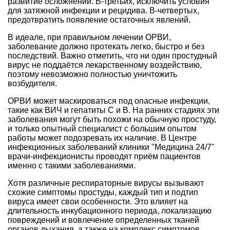
развитие осложнений. В-третьих, исключить условия
для затяжной инфекции и рецидива. В-четвертых,
предотвратить появление остаточных явлений.
В идеале, при правильном лечении ОРВИ,
заболевание должно протекать легко, быстро и без
последствий. Важно отметить, что ни один простудный
вирус не поддаётся лекарственному воздействию,
поэтому невозможно полностью уничтожить
возбудителя.
ОРВИ может маскироваться под опасные инфекции,
такие как ВИЧ и гепатиты С и В. На ранних стадиях эти
заболевания могут быть похожи на обычную простуду,
и только опытный специалист с большим опытом
работы может подозревать их наличие. В Центре
инфекционных заболеваний клиники "Медицина 24/7"
врачи-инфекционисты проводят приём пациентов
именно с такими заболеваниями.
Хотя различные респираторные вирусы вызывают
схожие симптомы простуды, каждый тип и подтип
вируса имеет свои особенности. Это влияет на
длительность инкубационного периода, локализацию
повреждений и вовлечение определенных тканей
органов дыхания, а также на комплекс симптомов.