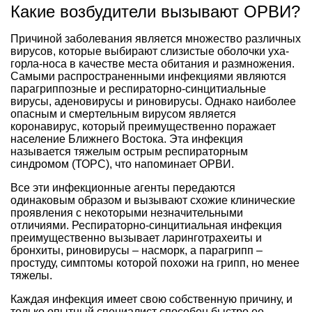
Какие возбудители вызывают ОРВИ?
Причиной заболевания является множество различных
вирусов, которые выбирают слизистые оболочки уха-
горла-носа в качестве места обитания и размножения.
Самыми распространенными инфекциями являются
парагриппозные и респираторно-синцитиальные
вирусы, аденовирусы и риновирусы. Однако наиболее
опасным и смертельным вирусом является
коронавирус, который преимущественно поражает
население Ближнего Востока. Эта инфекция
называется тяжелым острым респираторным
синдромом (ТОРС), что напоминает ОРВИ.
Все эти инфекционные агенты передаются
одинаковым образом и вызывают схожие клинические
проявления с некоторыми незначительными
отличиями. Респираторно-синцитиальная инфекция
преимущественно вызывает ларинготрахеиты и
бронхиты, риновирусы – насморк, а парагрипп –
простуду, симптомы которой похожи на грипп, но менее
тяжелы.
Каждая инфекция имеет свою собственную причину, и
только опытный специалист способен быстро ее