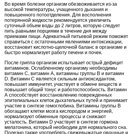
Во время болезни организм обезвоживается из-за
высокой температуры, учащенного дыхания и
повышенного потоотделения. Для восполнения
потерянной жидкости рекомендуется увеличить
суточный объем воды до 2 литров, которую следует
пить равными порциями в течение дня между
приемами пищи. Адекватный питьевой режим поможет
справиться с остаточными явлениями интоксикации,
восстановит кислотно-щелочной баланс в организме и
быстро нормализует работу печени и почек.
После гриппа организм испытывает острый дефицит
витаминов. Ослабленному организму необходимы
витамин С, витамин А, витамины группы В и витамин
D. Витамин С является сильным антиоксидантом,
повышает иммунитет, участвует в обмене веществ и
повышает общий тонус и работоспособность. Витамин
А способствует восстановлению поврежденных
эпителиальных клеток дыхательных путей и принимает
участие в синтезе гемоглобина. Витамины группы В
обогащают клетки мозга кислородом и энергией,
нормализуют обменные процессы и снижают
усталость. Витамин D участвует в синтезе гормона
мелатонина, который необходим для нормального сна.
Полезно также употреблять свежевыжатые овощные и