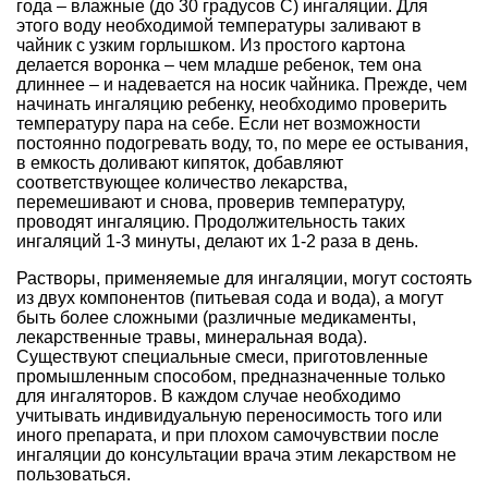
года – влажные (до 30 градусов С) ингаляции. Для
этого воду необходимой температуры заливают в
чайник с узким горлышком. Из простого картона
делается воронка – чем младше ребенок, тем она
длиннее – и надевается на носик чайника. Прежде, чем
начинать ингаляцию ребенку, необходимо проверить
температуру пара на себе. Если нет возможности
постоянно подогревать воду, то, по мере ее остывания,
в емкость доливают кипяток, добавляют
соответствующее количество лекарства,
перемешивают и снова, проверив температуру,
проводят ингаляцию. Продолжительность таких
ингаляций 1-3 минуты, делают их 1-2 раза в день.
Растворы, применяемые для ингаляции, могут состоять
из двух компонентов (питьевая сода и вода), а могут
быть более сложными (различные медикаменты,
лекарственные травы, минеральная вода).
Существуют специальные смеси, приготовленные
промышленным способом, предназначенные только
для ингаляторов. В каждом случае необходимо
учитывать индивидуальную переносимость того или
иного препарата, и при плохом самочувствии после
ингаляции до консультации врача этим лекарством не
пользоваться.