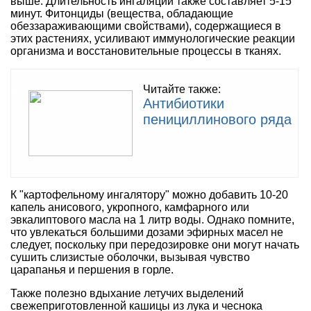
выше. Длительность ингаляций также составляет 5-15
минут. Фитонциды (вещества, обладающие
обеззараживающими свойствами), содержащиеся в
этих растениях, усиливают иммунологические реакции
организма и восстановительные процессы в тканях.
Читайте также:
Антибиотики
пенициллинового ряда
К "картофельному ингалятору" можно добавить 10-20
капель анисового, укропного, камфарного или
эвкалиптового масла на 1 литр воды. Однако помните,
что увлекаться большими дозами эфирных масел не
следует, поскольку при передозировке они могут начать
сушить слизистые оболочки, вызывая чувство
царапанья и першения в горле.
Также полезно вдыхание летучих выделений
свежеприготовленной кашицы из лука и чеснока