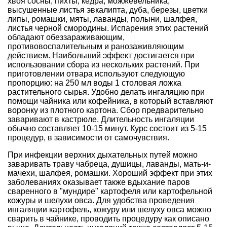
хвоя сосны, пихты, кедра, можжевельника,
высушенные листья эвкалипта, дуба, березы, цветки
липы, ромашки, мяты, лаванды, полыни, шалфея,
листья черной смородины. Испарения этих растений
обладают обеззараживающим,
противовоспалительным и ранозаживляющим
действием. Наибольший эффект достигается при
использовании сбора из нескольких растений. При
приготовлении отвара используют следующую
пропорцию: на 250 мл воды 1 столовая ложка
растительного сырья. Удобно делать ингаляцию при
помощи чайника или кофейника, в который вставляют
воронку из плотного картона. Сбор предварительно
заваривают в кастрюле. Длительность ингаляции
обычно составляет 10-15 минут. Курс состоит из 5-15
процедур, в зависимости от самочувствия.
При инфекции верхних дыхательных путей можно
заваривать траву чабреца, душицы, лаванды, мать-и-
мачехи, шалфея, ромашки. Хороший эффект при этих
заболеваниях оказывает также вдыхание паров
сваренного в "мундире" картофеля или картофельной
кожуры и шелухи овса. Для удобства проведения
ингаляции картофель, кожуру или шелуху овса можно
сварить в чайнике, проводить процедуру как описано