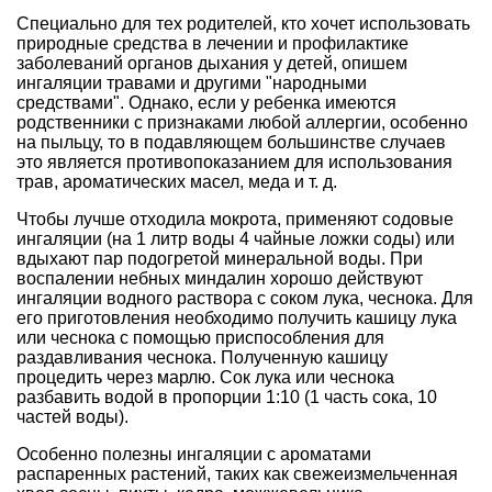
Специально для тех родителей, кто хочет использовать
природные средства в лечении и профилактике
заболеваний органов дыхания у детей, опишем
ингаляции травами и другими "народными
средствами". Однако, если у ребенка имеются
родственники с признаками любой аллергии, особенно
на пыльцу, то в подавляющем большинстве случаев
это является противопоказанием для использования
трав, ароматических масел, меда и т. д.
Чтобы лучше отходила мокрота, применяют содовые
ингаляции (на 1 литр воды 4 чайные ложки соды) или
вдыхают пар подогретой минеральной воды. При
воспалении небных миндалин хорошо действуют
ингаляции водного раствора с соком лука, чеснока. Для
его приготовления необходимо получить кашицу лука
или чеснока с помощью приспособления для
раздавливания чеснока. Полученную кашицу
процедить через марлю. Сок лука или чеснока
разбавить водой в пропорции 1:10 (1 часть сока, 10
частей воды).
Особенно полезны ингаляции с ароматами
распаренных растений, таких как свежеизмельченная