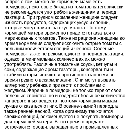
вопрос о том, можно ли кормящей маме есть
помидоры, некоторые блюда из томатов категорически
не рекомендуется употреблять женщинам в период
лактации. При грудном кормлении женщине следует
избегать продуктов, содержащих уксус и специи,
которые могут влиять на вкус молока. Поэтому
кормящей матери временно придется отказаться от
маринованных томатов. Также из рациона женщины во
время кормления следует исключить острые томаты с
большим количеством специй и чеснока. Соленые
помидоры также не рекомендуются в период лактации,
однако, в минимальных количествах их можно
употреблять. Различные томатные соусы, кетчупы и
соки, содержащие ароматизаторы, консерванты и
стабилизаторы, являются противопоказанными во
время грудного вскармливания. Они могут вызвать
аллергию у ребенка и привести к проблемам с
желудком. Жареные помидоры не только теряют свои
полезные свойства, но и содержат большое количество
канцерогенных веществ, поэтому кормящим мамам
лучше отказаться от них. В осенне-зимний период, а
также ранней весной, когда организму так хочется
свежих овощей, рекомендуется не покупать помидоры
для кормящей матери. В это время в продаже
встречаются овощи, выращенные в промышленных