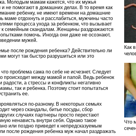
ка. Молодым мамам кажется, что их мужья
и не помогают в домашних делах. В то время как
имание ребенку, не имеют времени на домашние
чь маме отдохнуть и расслабиться, мужчины часто
лями процесса ухода за ребенком, что вызывает
т к семейным скандалам. Женщины раздражаются
 попытками помочь. Иногда они даже не осознают,
поведении мужей.
Как 
семье после рождения ребенка? Действительно ли
чело
 могут так быстро разрушиться или это
 что проблема сама по себе не исчезнет. Следует
то происходит между мамой и папой. Ведь ребенок
 радости, а стрессы и конфликты негативно
мамы, так и ребенка. Поэтому стоит попытаться
странить ее.
проявляться по-разному. В некоторых семьях
дит через скандалы, битье посуды, сбор
других случаях партнеры просто перестают
ную ненависть внутри себя. Однако такое
Что 
рано или поздно приведет к непредсказуемым
сече
если после рождения ребенка муж начал раздражать