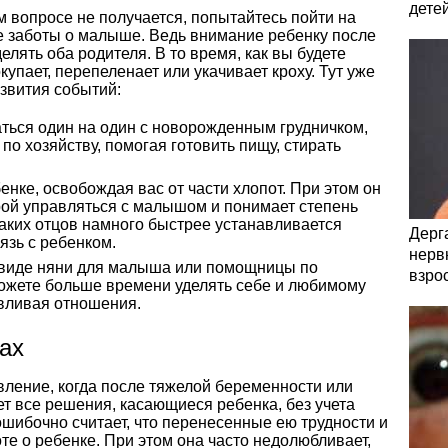
дете
 вопросе не получается, попытайтесь пойти на
ие заботы о малыше. Ведь внимание ребенку после
лять оба родителя. В то время, как вы будете
купает, перепеленает или укачивает кроху. Тут уже
звития событий:
аться один на один с новорожденным грудничком,
 по хозяйству, помогая готовить пищу, стирать
бенке, освобождая вас от части хлопот. При этом он
рой управляться с малышом и понимает степень
 таких отцов намного быстрее устанавливается
Дерга
язь с ребенком.
нервн
 виде няни для малыша или помощницы по
взро
можете больше времени уделять себе и любимому
авливая отношения.
ах
вление, когда после тяжелой беременности или
 все решения, касающиеся ребенка, без учета
шибочно считает, что перенесенные ею трудности и
те о ребенке. При этом она часто недолюбливает,