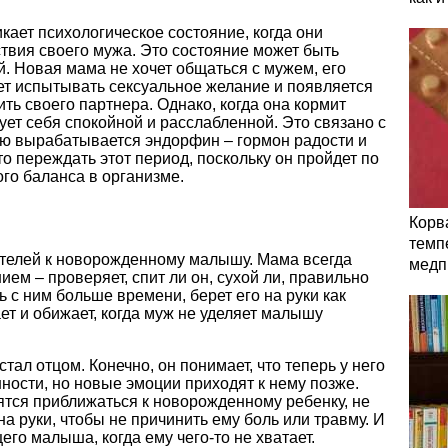
кает психологическое состояние, когда они
твия своего мужа. Это состояние может быть
. Новая мама не хочет общаться с мужем, его
ает испытывать сексуальное желание и появляется
ть своего партнера. Однако, когда она кормит
ует себя спокойной и расслабленной. Это связано с
ью вырабатывается эндорфин – гормон радости и
о переждать этот период, поскольку он пройдет по
го баланса в организме.
Корв
темп
телей к новорожденному малышу. Мама всегда
медп
ием – проверяет, спит ли он, сухой ли, правильно
 с ним больше времени, берет его на руки как
т и обижает, когда муж не уделяет малышу
стал отцом. Конечно, он понимает, что теперь у него
ности, но новые эмоции приходят к нему позже.
тся приближаться к новорожденному ребенку, не
 на руки, чтобы не причинить ему боль или травму. И
щего малыша, когда ему чего-то не хватает.