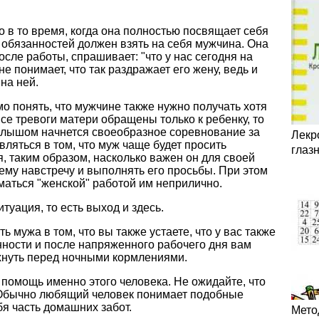
о в то время, когда она полностью посвящает себя
 обязанностей должен взять на себя мужчина. Она
осле работы, спрашивает: "что у нас сегодня на
не понимает, что так раздражает его жену, ведь и
на ней.
 понять, что мужчине также нужно получать хотя
се тревоги матери обращены только к ребенку, то
алышом начнется своеобразное соревнование за
Лекр
вляться в том, что муж чаще будет просить
глаз
я, таким образом, насколько важен он для своей
 ему навстречу и выполнять его просьбы. При этом
маться "женской" работой им неприлично.
туация, то есть выход и здесь.
ь мужа в том, что вы также устаете, что у вас также
ности и после напряженного рабочего дня вам
хнуть перед ночными кормлениями.
 помощь именно этого человека. Не ожидайте, что
 Обычно любящий человек понимает подобные
бя часть домашних забот.
Мето