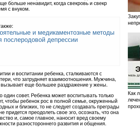
еще больше ненавидит, когда свекровь и свекр
мя с внуком.
Заку
непр
также:
оятельные и медикаментозные методы
я послеродовой депрессии
витии и воспитании ребенка, сталкиваются с
тери, что затрудняет взаимоотношения. Мужчина,
о вызывает еще большее раздражение у жены.
Как 
о один совет. Ребенка может воспитывать только
лечен
т, чтобы ребенок рос в полной семье, окруженный
прох
одных и близких, то не следует создавать преграды
е придется преодолеть свое эго, осознать, что она
вство и, самое главное, наносит вред своему
жности разностороннего развития и общения.