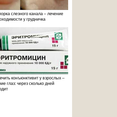
порка слезного канала – лечение
оходимости у грудничка
лечить конъюнктивит у взрослых –
ие глаз: через сколько дней
одит