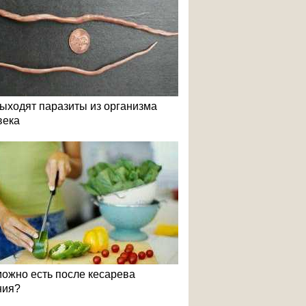
выходят паразиты из организма
века
можно есть после кесарева
ния?