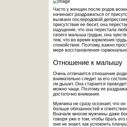
Часто у женщин после родов возни
начинают раздражаться от присутс
вызвано послеродовой депрессией
присутствие ее бесит, она перест
ощущение, что она перестала люби
своего малыша грудью, она чувств
тем, что во время кормления груд
спокойствия. Поэтому, важно прост
мере восстановления гормонально
Отношение к малышу
Очень отличается отношение роди
внимательно следит за его состоян
ли дышит. Она старается проводить
можно чаще. Поэтому ее раздражае
достаточно внимания.
Мужчина не сразу осознает, что он 
больше обязанностей и ответствен
Вначале многие мужчины даже боя
говоря уже о том, чтобы брать его
они не знают, как успокоить плачу