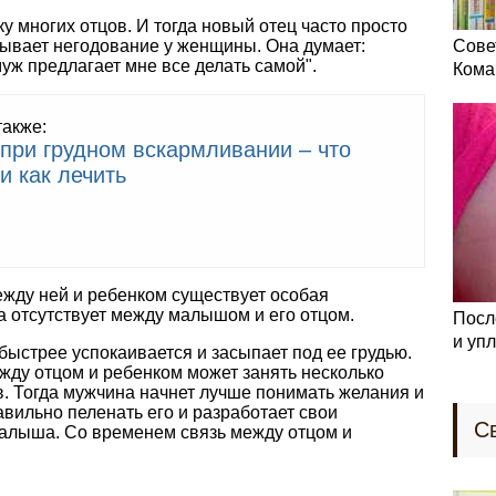
у многих отцов. И тогда новый отец часто просто
зывает негодование у женщины. Она думает:
Сове
уж предлагает мне все делать самой".
Кома
также:
 при грудном вскармливании – что
и как лечить
ежду ней и ребенком существует особая
а отсутствует между малышом и его отцом.
Посл
и уп
ыстрее успокаивается и засыпает под ее грудью.
жду отцом и ребенком может занять несколько
. Тогда мужчина начнет лучше понимать желания и
авильно пеленать его и разработает свои
С
алыша. Со временем связь между отцом и