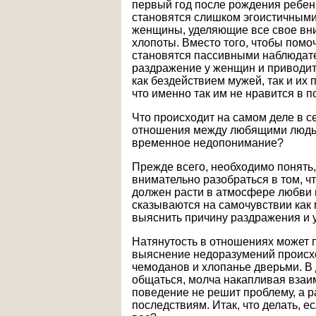
первый год после рождения ребен
становятся слишком эгоистичными 
женщины, уделяющие все свое вн
хлопоты. Вместо того, чтобы помо
становятся пассивными наблюдате
раздражение у женщин и приводи
как бездействием мужей, так и их
что именно так им не нравится в 
Что происходит на самом деле в 
отношения между любящими людьми
временное недопонимание?
Прежде всего, необходимо понять,
внимательно разобраться в том, ч
должен расти в атмосфере любви и
сказываются на самочувствии как 
выяснить причину раздражения и у
Натянутость в отношениях может 
выяснение недоразумений происхо
чемоданов и хлопанье дверьми. В 
общаться, молча накапливая взаим
поведение не решит проблему, а 
последствиям. Итак, что делать, 