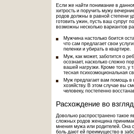
Если же найти понимание в данном
хитрость и поручить мужу вечерн
родов должны в равной степени уде
готовить ужин, пусть ваш супруг по
возможны несколько вариантов ра
Мужчина настолько боится ост
что сам предлагает свои услуги
пеленки и убирать в квартире.
Муж, как может, заботится о ре
осознает, насколько сложно по
вашей нагрузки. Кроме того, у
тесная психоэмоциональная св
Муж предлагает вам помощь в
хозяйству. В этом случае вы с
человеку, постепенно восстан
Расхождение во взгляд
Довольно распространено такое я
сложных родов женщина принимает
мнения мужа или родителей. Она о
боль дают ей преимущество в забо