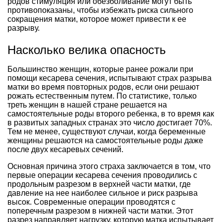
родов стимуляция или обезболивание могут быть
противопоказаны, чтобы избежать риска сильного
сокращения матки, которое может привести к ее
разрыву.
Насколько велика опасность
Большинство женщин, которые ранее рожали при
помощи кесарева сечения, испытывают страх разрыва
матки во время повторных родов, если они решают
рожать естественным путем. По статистике, только
треть женщин в нашей стране решается на
самостоятельные роды второго ребенка, в то время как
в развитых западных странах это число достигает 70%.
Тем не менее, существуют случаи, когда беременные
женщины решаются на самостоятельные роды даже
после двух кесаревых сечений.
Основная причина этого страха заключается в том, что
первые операции кесарева сечения проводились с
продольным разрезом в верхней части матки, где
давление на нее наиболее сильное и риск разрыва
высок. Современные операции проводятся с
поперечным разрезом в нижней части матки. Этот
разрез направляет нагрузку, которую матка испытывает